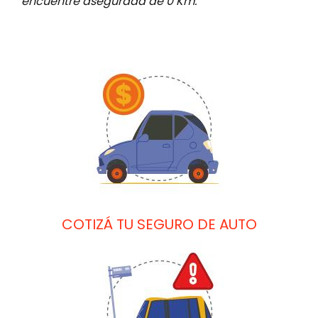
encuentre asegurada de 0 Km.
Image
COTIZÁ TU SEGURO DE AUTO
Image